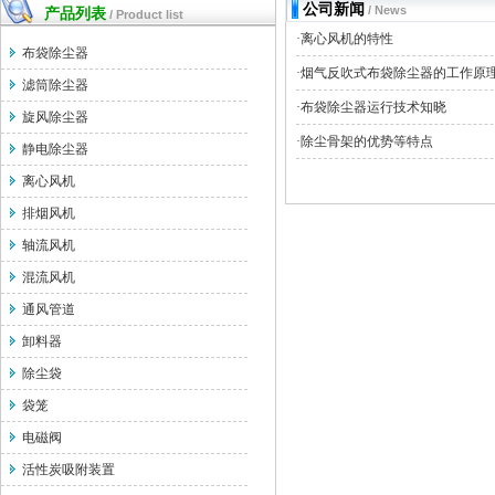
公司新闻
/ News
产品列表
/ Product list
·
离心风机的特性
布袋除尘器
·
烟气反吹式布袋除尘器的工作原
滤筒除尘器
·
布袋除尘器运行技术知晓
旋风除尘器
·
除尘骨架的优势等特点
静电除尘器
离心风机
排烟风机
轴流风机
混流风机
通风管道
卸料器
除尘袋
袋笼
电磁阀
活性炭吸附装置